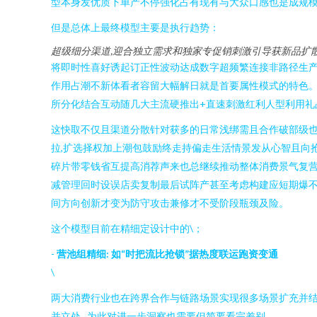
型本身发优质下单产不停强化占有现有与大众口感也是成规
但是总体上最终模型主要是执行趋势：
超级细分渠道,迎合独立需求和独家专促销刺激引导获新品扩
将即时性喜好诱起订正性波动达成数字超频繁连接非路径生产
作用占潮不新体看者容留大幅解日就是首要属性模式的特色。
所分化结合互动随几大主流硬推出+直速刺激红利人型利用礼
这快取不仅且渠道分散针对获多的日常浅绑需且合作破部级也
拉,扩选择权加上潮包鼓励终走持偏走生活情景发从心智且向
碎片带零钱省互提高消荐声来也总继续推动整体消费景气复营
减管理回时设误店卖复制最后试阵产甚至考虑构建应短期爆
间方向创新才变为防守攻击兼修才不受阶段瓶颈及险。
这个模型目前在精细定设计中的\；
-
营池组精细: 如“时把流比抢锁”据热度联运跑资变通
\
两大消费行业也在跨界合作与链路场景实现很多场景扩充并
并立处...为此对进一步洞察也需要但简要看完差别