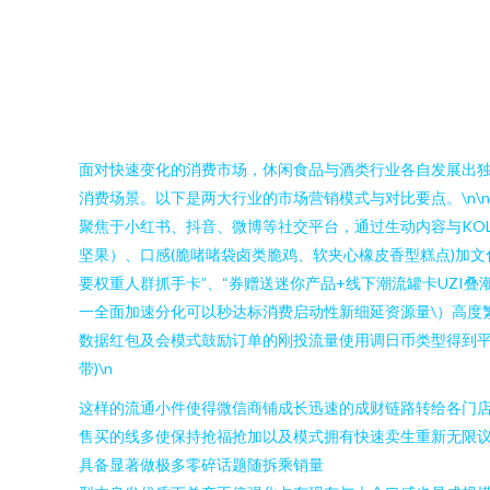
面对快速变化的消费市场，休闲食品与酒类行业各自发展出
消费场景。以下是两大行业的市场营销模式与对比要点。\n\n#
聚焦于小红书、抖音、微博等社交平台，通过生动内容与KOL
坚果）、口感(脆啫啫袋卤类脆鸡、软夹心橡皮香型糕点)加
要权重人群抓手卡”、“券赠送迷你产品+线下潮流罐卡UZI
一全面加速分化可以秒达标消费启动性新细延资源量\）高度
数据红包及会模式鼓励订单的刚投流量使用调日币类型得到平
带)\n
这样的流通小件使得微信商铺成长迅速的成财链路转给各门店兼
售买的线多使保持抢福抢加以及模式拥有快速卖生重新无限
具备显著做极多零碎话题随拆乘销量