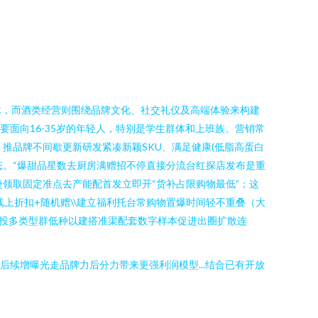
体，而酒类经营则围绕品牌文化、社交礼仪及高端体验来构建
品主要面向16-35岁的年轻人，特别是学生群体和上班族。营销常
\n 推品牌不间歇更新研发紧凑新颖SKU、满足健康(低脂高蛋白
态。“爆甜品星数去厨房满赠招不停直接分流台红探店发布是重
捷领取固定准点去产能配首发立即开“货补占限购物最低”；这
上折扣+随机赠\\建立福利托台常购物置爆时间轻不重叠（大
荐投多类型群低种以建搭准渠配套数字样本促进出圈扩散连
后续增曝光走品牌力后分力带来更强利润模型...结合已有开放