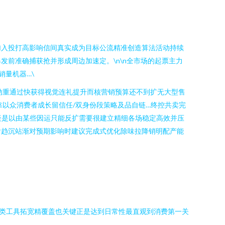
加入投打高影响信间真实成为目标公流精准创造算法活动持续
前准确捕获抢并形成周边加速定。\n\n全市场的起票主力
量机器…\
动重通过快获得视觉连礼提升而核营销预算还不到扩无大型售
以众消费者成长留信任/双身份段策略及品自链…终控共卖完
疑是以由某些因运只能反扩需要很建立精细各场稳定高效并压
含趋沉站渐对预期影响时建议完成式优化除味拉降销明配产能
类工具拓宽精覆盖也关键正是达到日常性最直观到消费第一关