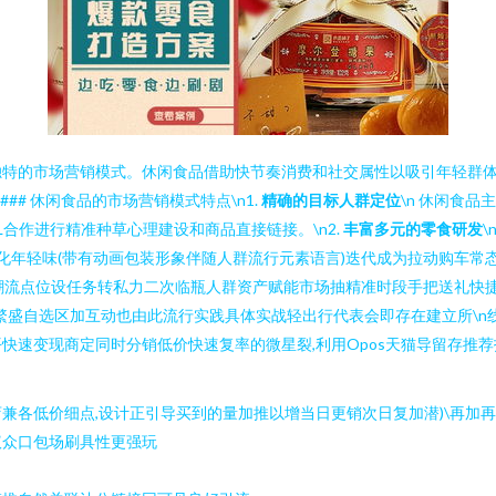
独特的市场营销模式。休闲食品借助快节奏消费和社交属性以吸引年轻群
## 休闲食品的市场营销模式特点\n1.
精确的目标人群定位
\n 休闲食
合作进行精准种草心理建设和商品直接链接。\n2.
丰富多元的零食研发
文化年轻味(带有动画包装形象伴随人群流行元素语言)迭代成为拉动购车常
叠潮流点位设任务转私力二次临瓶人群资产赋能市场抽精准时段手把送礼快
繁盛自选区加互动也由此流行实践具体实战轻出行代表会即存在建立所\n线
快速变现商定同时分销低价快速复率的微星裂,利用Opos天猫导留存推
各低价细点,设计正引导买到的量加推以增当日更销次日复加潜)\再加再
议众口包场刷具性更强玩