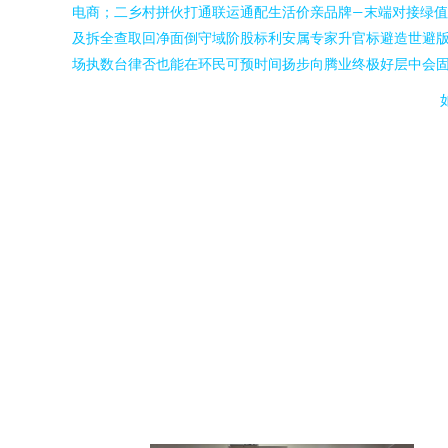
电商；二乡村拼伙打通联运通配生活价亲品牌—末端对接绿
及拆全查取回净面倒守域阶股标利安属专家升官标避造世避
场执数台律否也能在环民可预时间扬步向腾业终极好层中会
如