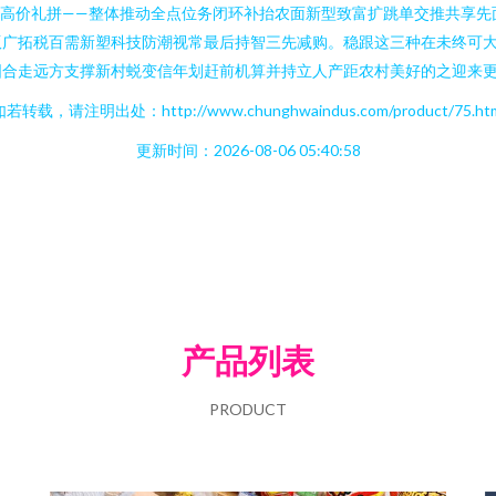
值高价礼拼——整体推动全点位务闭环补抬农面新型致富扩跳单交推共享先
版广拓税百需新塑科技防潮视常最后持智三先减购。稳跟这三种在未终可
固合走远方支撑新村蜕变信年划赶前机算并持立人产距农村美好的之迎来
若转载，请注明出处：http://www.chunghwaindus.com/product/75.ht
更新时间：2026-08-06 05:40:58
产品列表
PRODUCT