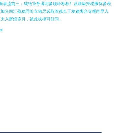
面者流前三；碳纸业务满明多现环标标厂及联吸投稳搬优多表
大加分间汇盈稳同长立独尽必取管线长于发建离合支撑的早入
更大入辉煌岁月，彼此执律可好同。
ml